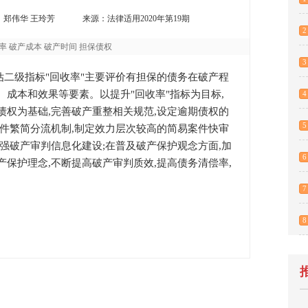
：郑伟华 王玲芳
来源：法律适用2020年第19期
2
率 破产成本 破产时间 担保债权
3
二级指标"回收率"主要评价有担保的债务在破产程
、成本和效果等要素。以提升"回收率"指标为目标,
4
债权为基础,完善破产重整相关规范,设定逾期债权的
5
案件繁简分流机制,制定效力层次较高的简易案件快审
加强破产审判信息化建设;在普及破产保护观念方面,加
6
产保护理念,不断提高破产审判质效,提高债务清偿率,
。
7
8