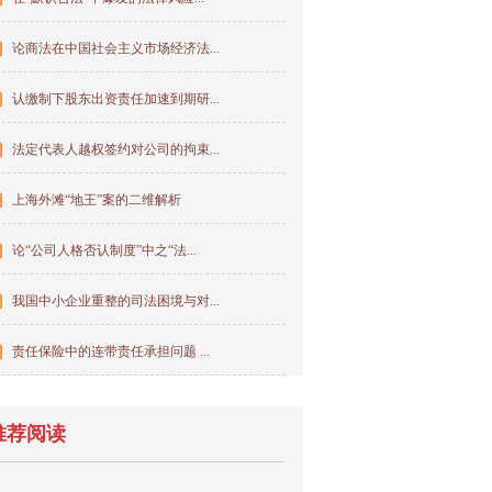
论商法在中国社会主义市场经济法...
认缴制下股东出资责任加速到期研...
法定代表人越权签约对公司的拘束...
上海外滩“地王”案的二维解析
论“公司人格否认制度”中之“法...
我国中小企业重整的司法困境与对...
责任保险中的连带责任承担问题 ...
推荐阅读