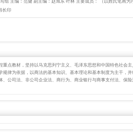
写组 主编：范健 副主编：赵旭东 叶林 主要成员： （以姓氏笔画为序）
韩长印
重点教材，坚持以马克思列宁主义、毛泽东思想和中国特色社会主
学规律为依据，以商法的基本知识、基本理论和基本制度为主干，并
体、公司法、非公司企业法、商行为、商业银行与商事支付法、保险